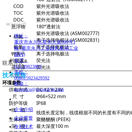
COD
紫外光谱吸收法
TOC
紫外光谱吸收法
DOC
紫外光谱吸收法
微信公众号
悬浮物
180°透射法
紫外光谱吸收法 (ASM002777)
硝氮
地址：
离子选择电极法 (ASM002831)
重庆市永川区星光大道999号1
氨氮
离子选择电极法
幢 (重庆永川工业园凤凰湖工业
钾离子
离子选择电极法
园内)
叶绿素a
荧光法
电话：
联系方式
蓝绿藻
荧光法
023-49823883
手机：
技术规格
视频号
008615923429592
环境参数
邮箱：
供电方式
DC 12 V-24V
googolcq@googolcjit.com
尺 寸
Φ66×522 mm
防护等级
IP68
线 缆
企业介绍
线缆长度定制，线缆根据不同的长度有不同的
企业荣誉
主体材质
聚醚醚酮 (PEEK)
深 度
最大深度100 m
专利技术