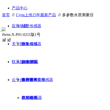
产品中心
首页
ꄲ
Cyria上传25年最新产品
ꄲ
多参数水质测量仪
应用场景
浊度传感器
iSens-X-P01-0211版1号
넳
넲
关于我们
余氯传感器
供水领域
联系我们
pH传感器
污水领域
企业荣誉
云平台
全光谱水质传感器
雨污管网监测
专利技术
售前咨询
COD传感器
新闻资讯
售后服务