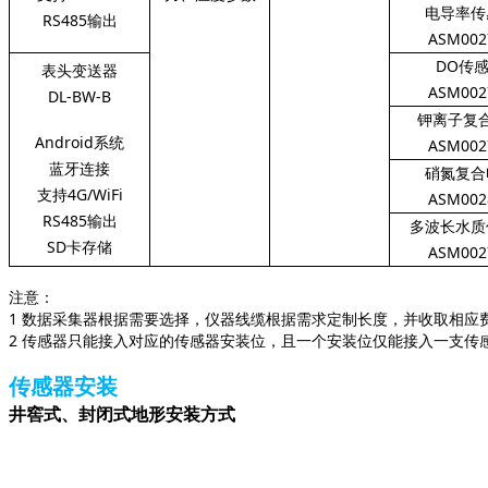
电导率传
RS485输出
ASM002
DO传
表头变送器
ASM002
DL-BW-B
钾离子复
Android系统
ASM002
蓝牙连接
硝氮复合
支持4G/WiFi
ASM002
RS485输出
多波长水质
SD卡存储
ASM002
注意：
1 数据采集器根据需要选择，仪器线缆根据需求定制长度，并收取相应
2 传感器只能接入对应的传感器安装位，且一个安装位仅能接入一支传感
传感器安装
井窖式、封闭式地形安装方式