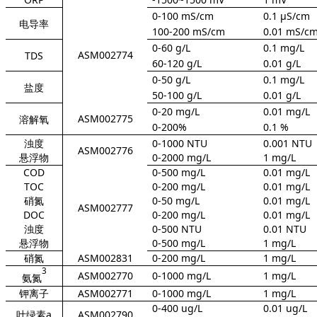
0-100 mS/cm
0.1 μS/cm
电导率
100-200 mS/cm
0.01 mS/c
0-60 g/L
0.1 mg/L
ASM002774
TDS
60-120 g/L
0.01 g/L
0-50 g/L
0.1 mg/L
盐度
50-100 g/L
0.01 g/L
0-20 mg/L
0.01 mg/L
ASM002775
溶解氧
0-200%
0.1 %
浊度
0-1000 NTU
0.001 NTU
ASM002776
悬浮物
0-2000 mg/L
1 mg/L
COD
0-500 mg/L
0.01 mg/L
TOC
0-200 mg/L
0.01 mg/L
硝氮
0-50 mg/L
0.01 mg/L
ASM002777
DOC
0-200 mg/L
0.01 mg/L
浊度
0-500 NTU
0.01 NTU
悬浮物
0-500 mg/L
1 mg/L
硝氮
ASM002831
0-200 mg/L
1 mg/L
3
ASM002770
0-1000 mg/L
1 mg/L
氨氮
钾离子
ASM002771
0-1000 mg/L
1 mg/L
0-400 ug/L
0.01 ug/L
叶绿素a
ASM002790