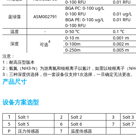
0-100 RFU
0.01 RFU
BGA PC: 0-100 ug/L
0-100 RFU
0.01 ug/L
蓝绿藻
ASM002791
BGA PE: 0-100 ug/L
0.01 RFU
0-100 RFU
温度
-
0-50 ℃
0.1 ℃
0-10 m
0.001 m
4
深度
0-100m
0.002 m
可选
0-250m
0.005 m
注意：
1：耐高压型版本
2：氨氮（NH3-N）为游离氨和铵根离子以氮计，如需以铵根离子（N
3：三种深度供选择，但一套设备仅支持1次选择，一旦确定无法更改。
产品尺寸
设备方案选型
1
Solt 1
2
Solt 2
3
Solt 3
5
Solt 5
6
Solt 6
7
Solt 7
P
压力传感器
T
温度传感器