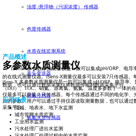
浊度 /悬浮物（污泥浓度） 传感器
色度传感器
水质在线监测系统
产品概述
多参数水质测量仪
iSens-
X多参数水质测量仪是一款可以集成pH/ORP、电
表头变送器
的在线式测量仪器。iSens-X测量仪最多可以安装7只传感
iSens-X 多参数水质测量仪是一款可以集成 pH/ORP、电导
数据，也可以通过数据采集仪将数据传输到数据采集平台。
（DO）、TOC、硝氮、游离氯、氨氮、温度多参数于一体的在线式
仪最多可以安装 7 只传感器。每个传感器通过不同的电化学
硝氮传感器
应用场景
自的参数。用户可以通过手持仪器读取测量数据，也可以通过
流域、地表水、地下水监测
采集平台。
城市管网水质监测
氨氮水质传感器
工业用水监测
污水处理厂进出水监测
污水处理厂处理过程中的水质监测