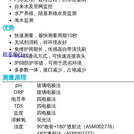
自来水及管网监控
水产养殖、陆基养殖水质监测
海水监测
优势
快速测量，最快测量周期10秒
无试剂消耗，对环境友好
免维护周期长，传感器自带清洗刷
联系我们 >>
RS485通讯方式，可快速连接表头
IP68防护等级，可用于恶劣环境
多参数一体，接口减少，占地减少
测量原理
pH
玻璃电极法
ORP
玻璃电极法
电导率
四电极法
TDS
四电极法
盐度
四电极法
溶解氧
荧光法
浊度
90°散射+180°透射法（ASM002776）
180°透射法（ASM002777）