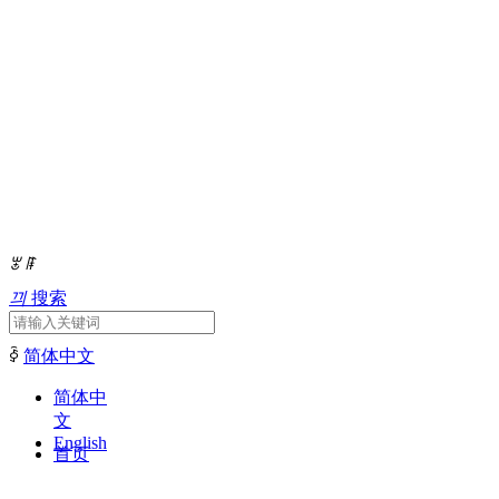
产品中心
用科技决定品质，用服务铸就口碑
ꂃ
ꁹ
끠
搜索
ꀅ
简体中文
简体中
文
English
首页