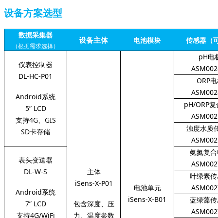
设备方案选型
数据采集器
设备主体
电池模块
传感器（
（根据需求选择）
pH电
仪表控制器
ASM002
DL-HC-P01
ORP
ASM002
Android系统
pH/ORP
5” LCD
ASM002
支持4G、GIS
浊度水质
SD卡存储
ASM002
氨氮复合
表头变送器
ASM002
DL-W-S
主体
叶绿素传
iSens-X-P01
电池单元
ASM002
Android系统
iSens-X-B01
蓝绿藻传
7” LCD
包含深度、压
ASM002
支持4G/WiFi
力、温度参数