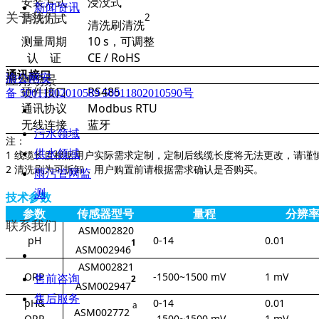
安装方式
浸没式
新闻资讯
清洗方式
2
关于我们
清洗刷清洗
测量周期
10 s，可调整
认 证
CE / RoHS
通讯接口
渝公网安
应用场景
硬件接口
RS485
备 50011802010589 50011802010590号
通讯协议
Modbus RTU
无线连接
蓝牙
污水领域
注：
供水领域
1 线缆长度根据用户实际需求定制，定制后线缆长度将无法更改，请谨
2 清洗刷为可拆卸，用户购置前请根据需求确认是否购买。
雨污管网监
测
技术参数
参数
传感器型号
量程
分辨
联系我们
ASM002820
pH
0-14
0.01
1
ASM002946
ASM002821
ORP
-1500~1500 mV
1 mV
售前咨询
2
ASM002947
售后服务
pH&
0-14
0.01
a
ASM002772
ORP
-1500~1500 mV
1 mV