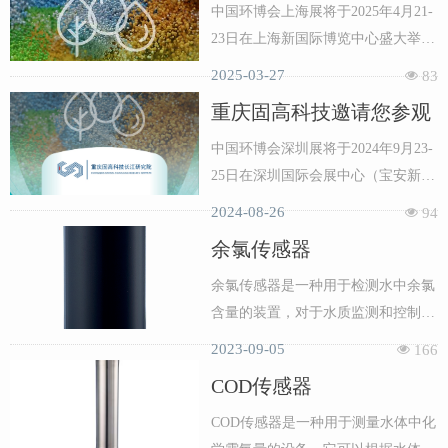
2025中国环博会上海展
中国环博会上海展将于2025年4月21-
23日在上海新国际博览中心盛大举
办。重庆固高科技长江研究院有限公
2025-03-27
넶
83
司邀请您莅临参观，本公司展位位于
重庆固高科技邀请您参观
E5号馆E22展位。
2024中国环博会深圳展
中国环博会深圳展将于2024年9月23-
25日在深圳国际会展中心（宝安新
馆）隆重举办。重庆固高科技长江研
2024-08-26
넶
94
究院有限公司邀请您莅临参观，本公
余氯传感器
司展位位于5号馆G32展位。应我司邀
约完成预登记享好礼哦！礼遇一：展
余氯传感器是一种用于检测水中余氯
会抽奖券；礼遇二：午餐券。
含量的装置，对于水质监测和控制具
有重要意义。在自来水厂、工业用水
2023-09-05
넶
166
和游泳池等领域，余氯传感器被广泛
COD传感器
应用于水处理过程中。
COD传感器是一种用于测量水体中化