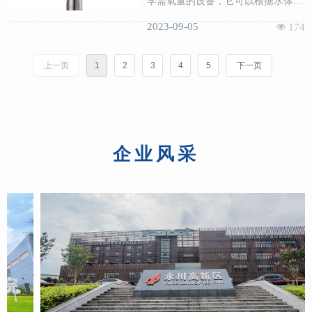
学需氧量的设备，它可以根据水体中
还原性物质的含量来计算水体的COD
2023-09-05
넶
174
值。COD传感器通常由氧化剂、催化
剂、电极等组成，通过测量反应后的
上一页
1
2
3
4
5
下一页
电流值来计算COD值。
企业风采