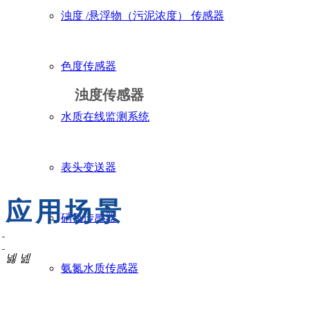
浊度 /悬浮物（污泥浓度） 传感器
色度传感器
浊度传感器
水质在线监测系统
表头变送器
应用场景
硝氮传感器
넳
넲
氨氮水质传感器