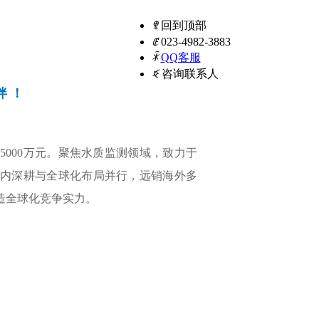
ꁸ
回到顶部
ꂅ
023-4982-3883
ꁗ
QQ客服
ꀥ
咨询联系人
 ！
5000万元。聚焦水质监测领域，致力于
内深耕与全球化布局并行，远销海外多
造全球化竞争实力。