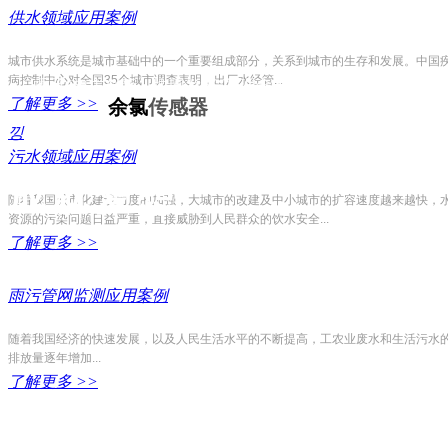
供水领域应用案例
● 2016年响应国家“一带一路”号召成立于重庆-永川,注册资本5
城市供水系统是城市基础中的一个重要组成部分，关系到城市的生存和发展。中国
病控制中心对全国35个城市调查表明，出厂水经管...
● 秉承“自主创新、协同发展”的理念,聚焦水质监测领域,致
了解更多 >>
余
氯
传
感器
낑
● 坚持国内深耕与全球化布局并行，远销海外多个国家和地
污水领域应用案例
成就梦想
随着我国城市化建设力度的加强，大城市的改建及中小城市的扩容速度越来越快，
资源的污染问题日益严重，直接威胁到人民群众的饮水安全...
了解更多 >>
雨污管网监测应用案例
随着我国经济的快速发展，以及人民生活水平的不断提高，工农业废水和生活污水
排放量逐年增加...
了解更多 >>