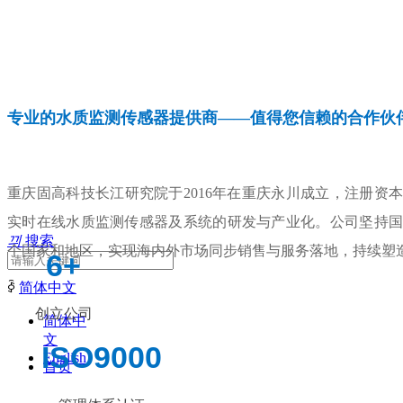
专业的水质监测传感器提供商——值得您信赖的合作伙伴
重庆固高科技长江研究院于2016年在重庆永川成立，注册资本
实时在线水质监测传感器及系统的研发与产业化。公司坚持国
끠
搜索
个国家和地区，实现海内外市场同步销售与服务落地，持续塑
6+
ꀅ
简体中文
创立公司
简体中
文
ISO9000
English
首页