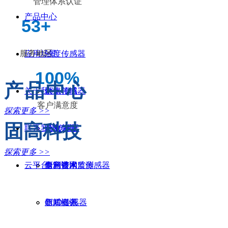
管理体系认证
产品中心
53+
服务地区
应用场景
浊度传感器
100%
产品中心
关于我们
余氯传感器
供水领域
客户满意度
探索更多 >>
固高科技
联系我们
pH传感器
污水领域
企业荣誉
探索更多 >>
云平台
全光谱水质传感器
雨污管网监测
专利技术
售前咨询
COD传感器
新闻资讯
售后服务