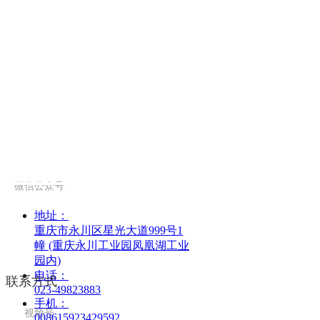
微信公众号
地址：
重庆市永川区星光大道999号1
幢 (重庆永川工业园凤凰湖工业
园内)
电话：
联系方式
023-49823883
手机：
视频号
008615923429592